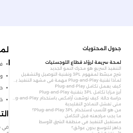
لمح
جدول المحتويات
لمحة سريعة لروّاد قطاع اللوجستيات
فع
التنفيذ السريع هو محرك النمو الجديد
شرح مبسّط لمفهوم 3PL وتقنية التوصيل والتشغيل
وس
لماذا تقنية Plug-and-Play مهمة في مشهد التنفيذ بالمنطقة؟
كيف يعمل تكامل Plug-and-Play
حا
أبرز مزايا تكامل 3PL بتقنية Plug-and-Play
دراسة حالة: كيف توسّعت أرامكس باستخدام Plug-and-Play
خفّض 
متى تفشل النماذج التقليدية
من هو الأنسب لاستخدام Plug-and-Play 3PL؟
الت
ما يجب مراجعته قبل التكامل
مستقبل التنفيذ في منطقة الشرق الأوسط
في مش
جاهز للتوسع بدون عوائق؟