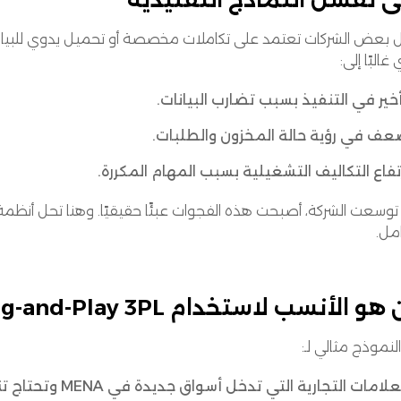
غالبًا إلى:
خير في التنفيذ بسبب تضارب البيانات.
ف في رؤية حالة المخزون والطلبات.
تفاع التكاليف التشغيلية بسبب المهام المكررة.
مل.
و الأنسب لاستخدام Plug-and-Play 3PL؟
لنموذج مثالي لـ:
لامات التجارية التي تدخل أسواق جديدة في MENA وتحتاج تنفيذ سريع بدون استثمار في البنية التحتية.