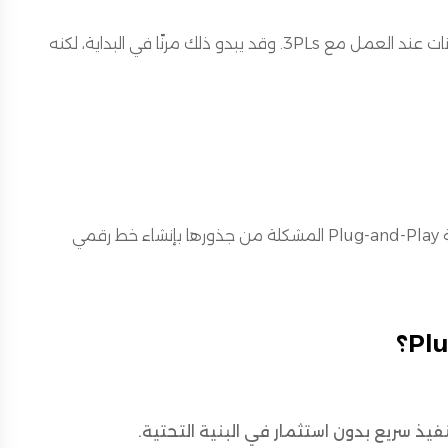
لا تزال بعض الشركات تعتمد على تكاملات مخصصة أو تحميل يدوي للبيانات عند العمل مع 3PLs. وقد يبدو ذلك مرنًا في البداية، لكنه
كلما توسعت الشركة، أصبحت هذه الفجوات عبئًا حقيقيًا. وهنا تحل أنظمة Plug-and-Play المشكلة من جذورها بإنشاء خط رقمي