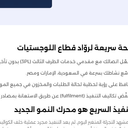
ة سريعة لروّاد قطاع اللوجستيات
ّل اتصالك مع مقدمي خدمات الطرف الثالث (3PL) بدون تأخير أو تطوير مخصص.
ّع نشاطك بسرعة في السعودية، الإمارات ومصر.
فظ على رؤية لحظية لحالة الطلبات والمخزون في جميع الموا
تكاليف التنفيذ (fulfilment) عن طريق الاستعانة بمصادر خارجية للتخزين والشحن.
نفيذ السريع هو محرك النمو الجديد
هد التجزئة المتغير اليوم، لم يعد التنفيذ مجرد عملية خلف الكواليس،