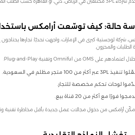
في الرياض، دبي، أو القاهرة حسب الطلب المحلي وقدرات التوصيل.
سة حالة: كيف توسّعت أرامكس باستخدام ug-and-Play
كس، شركة لوجستية كبرى في الإمارات، واجهت تحديًا: تجارها يحتاج
ة الطلبات والمخزون.
تمادهم على OMS من Omniful وتقنية Plug-and-Play:
 تنفيذ 3PL عبر أكثر من 100 متجر مظلم في السعودية.
ّموا لوحات تحكم مخصصة للتجار.
دمجوا فورًا مع أكثر من 20 قناة بيع.
مكّن أرامكس من دخول مجالات عمل جديدة بأقل مخاطرة تقنية وتحق
 تفشل النماذج التقليدية