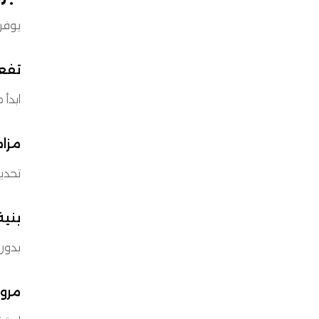
يوفر 
تفع
ابدأ 
مزا
تحديث
بنية
بدون
مرون