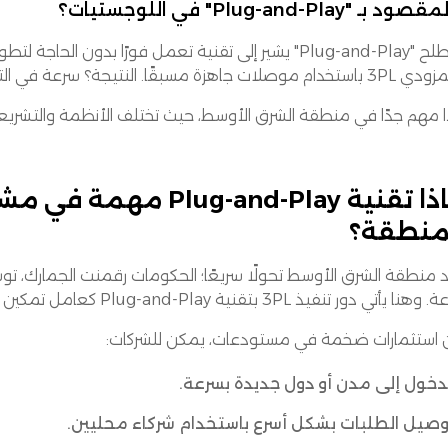
 بـ "Plug-and-Play" في اللوجستيات؟
مصطلح "Plug-and-Play" يشير إلى تقنية تعمل فورًا بد
. النتيجة؟ سرعة في التفعيل، تقليل في التكاليف، وتقليل كبير في الجهد التقني.
 مهم جدًا في منطقة الشرق الأوسط، حيث تختلف الأنظمة والتشريع
لماذا تقنية Plug-and-Play م
منطقة؟
منطقة الشرق الأوسط تحولًا سريعًا؛ الحكومات رقمنت الجمارك، توسّع 
ا يأتي دور تنفيذ 3PL بتقنية Plug-and-Play كعامل تمكين رئيسي.
 استثمارات ضخمة في مستودعات، يمكن للشركات:
دخول إلى مدن أو دول جديدة بسرعة.
صيل الطلبات بشكل أسرع باستخدام شركاء محليين.