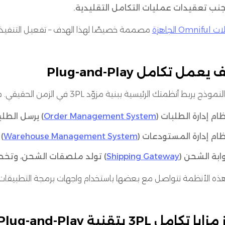
نب تعقيدات عمليات التكامل التقليدية.
Omn الجاهزة
مصممة خصيصًا لهذا الهدف – تفعيل التنفيذ
يعمل تكامل Plug-and-Play
موذج يربط أنظمتك الرئيسية ببنية مزوّد 3PL في الزمن الحقيقي. مثلًا:
ام إدارة الطلبات (
Order Management System
) يرسل الطلبا
ام إدارة المستودعات (
Warehouse Management System
)
ابة الشحن (
Shipping Gateway
) تولد ملصقات الشحن، وتخصص 
 الأنظمة تتواصل مع بعضها باستخدام واجهات برمجة التطبيقات (APIs) لضمان سير العمل بسلاسة ودق
ايا تكامل 3PL بتقنية Plug-and-Play