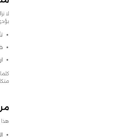
يؤدي 
تأ
ضع
ار
متكا
من ه
هذا ا
الع