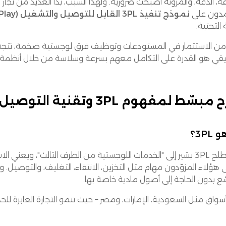
دون على
نموذج تنفيذ 3PL القابل للتوصيل والتشغيل (Plug-and-Play)
ة التحتية.
ً من الاستثمار في المستودعات وتوظيف فرق لوجستية ضخمة، تتجه ال
يقي هو القدرة على التكامل معهم بسرعة وسلاسة من خلال أنظمة 
سّط لمفهوم 3PL وتقنية التوصيل والتشغيل
3PL؟
مصطلح 3PL يشير إلى "الخدمات اللوجستية من الطرف الثالث"، ويعن
 هؤلاء المزوّدون مهام مثل التخزين، الانتقاء، التغليف، والتوصيل.
ّع بدون الحاجة إلى أصول مادية خاصة بها.
ق مثل السعودية، الإمارات، ومصر – حيث تنمو التجارة العابرة للحدود بسرعة – يعتبر 3PL حلًا مثاليًا