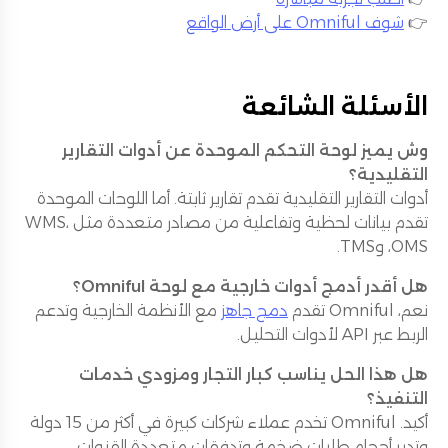
👉
شوف Omniful على أرض الواقع
الأسئلة الشائعة
وش يميز لوحة التحكم الموحدة عن أدوات التقارير
التقليدية؟
أدوات التقارير التقليدية تقدم تقارير ثابتة. أما اللوحات الموحدة
تقدم بيانات لحظية وتفاعلية من مصادر متعددة مثل WMS،
OMS، وTMS.
هل أقدر أدمج أدوات خارجية مع لوحة Omniful؟
نعم، Omniful تقدم
دمج جاهز
مع الأنظمة الخارجية وتدعم
الربط عبر API لأدوات التحليل.
هل هذا الحل يناسب كبار التجار ومزودي خدمات
التنفيذ؟
أكيد. Omniful تخدم عملاء شركات كبيرة في أكثر من 15 دولة
وتدير أحجام طلبات ضخمة وتدفقات متعددة القنوات.