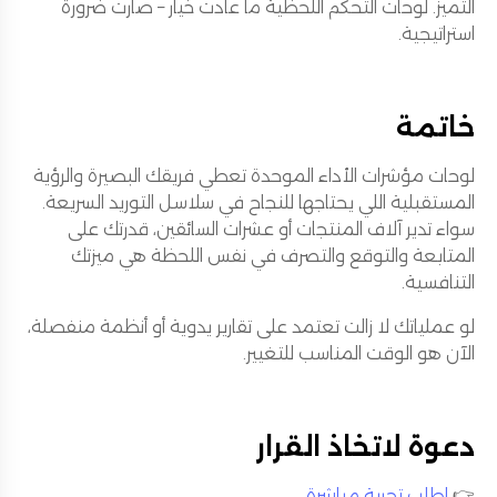
التميز. لوحات التحكم اللحظية ما عادت خيار – صارت ضرورة
استراتيجية.
خاتمة
لوحات مؤشرات الأداء الموحدة تعطي فريقك البصيرة والرؤية
المستقبلية اللي يحتاجها للنجاح في سلاسل التوريد السريعة.
سواء تدير آلاف المنتجات أو عشرات السائقين، قدرتك على
المتابعة والتوقع والتصرف في نفس اللحظة هي ميزتك
التنافسية.
لو عملياتك لا زالت تعتمد على تقارير يدوية أو أنظمة منفصلة،
الآن هو الوقت المناسب للتغيير.
دعوة لاتخاذ القرار
👉
اطلب تجربة مباشرة