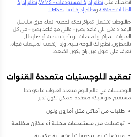
أنظمتك مثل
نظام إدارة المستودعات – WMS
،
نظام إدارة
الطلبات – OMS
، و
نظام إدارة النقل – TMS
.
هاللوحات تشتغل كمراكز تحكم لحظية. تعلم فرق سلاسل
الإمداد وش اللي قاعد يصير – واللي مو قاعد يصير – في كل
القنوات، المراكز، والمنصات. لو تأخرت شحنة أو صار خلل
بالمخزون، تظهر لك اللوحة تنبيه. وإذا ارتفعت المبيعات فجأة،
تعرف على طول وين راح يكون الضغط.
تعقيد اللوجستيات متعددة القنوات
اللوجستيات في عالم اليوم متعدد القنوات ما هو خط
مستقيم. هو شبكة معقدة. ممكن تكون تدير:
طلبات من أماكن مثل أمازون ونون
توصيلات من مستودعات محلية أو مخازن مظلمة
مرتجعات تمر بتدفقات لوجستية عكسية