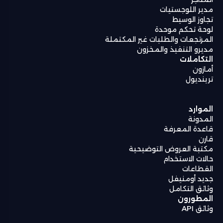
مدير اللوجستيات
تجاوز الوسيط
لوحة تحكم موحدة
المرتجعات والطلبات غير المكتملة
مديرو التنفيذ والمخزون
التكاملات
أمازون
ترينديول
الموارد
المدونة
قاعدة المعرفة
قارن
مكتبة العروض التوضيحية
حالات الاستخدام
القطاعات
جديد أومنيفل
وثائق التكامل
المطورون
وثائق API