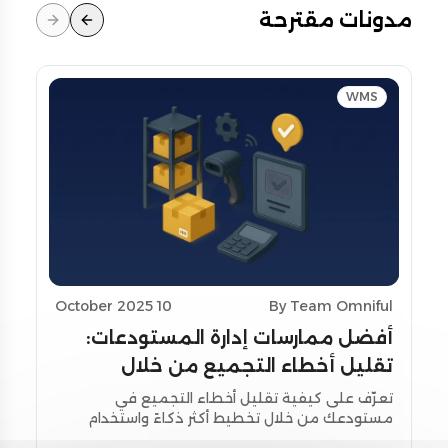
مدونات مقترحة
WMS
10 October 2025
By Team Omniful
أفضل ممارسات إدارة المستودعات:
تقليل أخطاء التجميع من خلال
تحسين التخطيط واستخدام أدوات
تعرّف على كيفية تقليل أخطاء التجميع في
مستودعك من خلال تخطيط أكثر ذكاءً واستخدام
المسح
أدوات المسح اللحظي. استكشف استراتيجيات