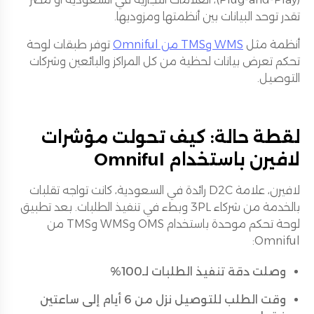
تقدر توحد البيانات بين أنظمتها ومزوديها.
أنظمة مثل
WMS وTMS من Omniful
توفر طبقات لوحة
تحكم تعرض بيانات لحظية من كل المراكز والبائعين وشركات
التوصيل.
لقطة حالة: كيف تحولت مؤشرات
لافيرن باستخدام Omniful
لافيرن، علامة D2C رائدة في السعودية، كانت تواجه تقلبات
بالخدمة من شركاء 3PL وبطء في تنفيذ الطلبات. بعد تطبيق
لوحة تحكم موحدة باستخدام OMS وWMS وTMS من
Omniful:
وصلت دقة تنفيذ الطلبات لـ100%
وقت الطلب للتوصيل نزل من 6 أيام إلى ساعتين