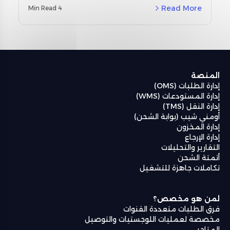
مخصصة لمنطقة الشرق الأوسط وشمال أفريقيا
Read More
4 Min Read
(MENA) ودراسات حالة حقيقية باستخدام نظام إدارة
المستودعات من أومنيفل (Omniful WMS).
المنصة
إدارة الطلبات (OMS)
إدارة المستودعات (WMS)
إدارة النقل (TMS)
أومني شيب (بوابة الشحن)
إدارة المخزون
إدارة الإرجاع
التقارير والتحليلات
أتمتة الشحن
تكاملات جاهزة للتشغيل
لمن هو مخصص؟
فرق الطلبات متعددة القنوات
مخصصة لعمليات اللوجستيات والتوصيل
المتاجر