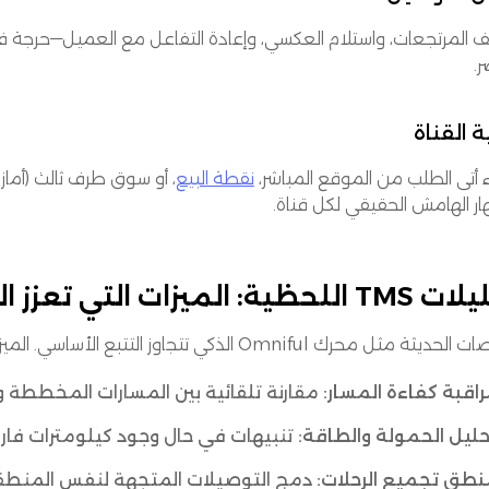
يف المرتجعات، واستلام العكسي، وإعادة التفاعل مع العميل—حرجة 
.
ة القناة
 أتى الطلب من الموقع المباشر،
نقطة البيع
ار الهامش الحقيقي لكل قناة.
ة: الميزات التي تعزز العائد على الاستثمار
ة مثل محرك Omniful الذكي تتجاوز التتبع الأساسي. الميزات التحليلية الرئيسية تشمل:
اقبة كفاءة المسار:
مقارنة تلقائية بين المسارات المخططة وا
ليل الحمولة والطاقة:
تنبيهات في حال وجود كيلومترات فارغ
طق تجميع الرحلات:
دمج التوصيلات المتجهة لنفس المنطقة