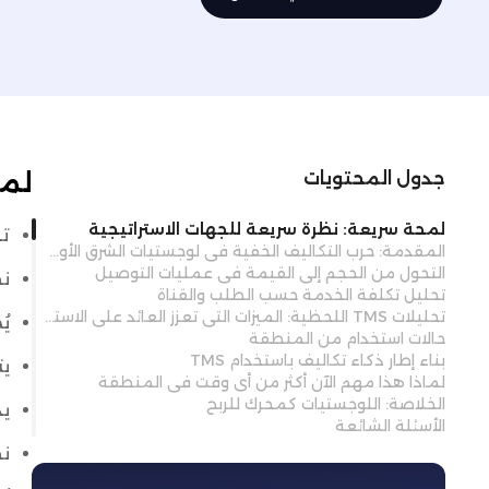
لمح
جدول المحتويات
لمحة سريعة: نظرة سريعة للجهات الاستراتيجية
تحلي
المقدمة: حرب التكاليف الخفية في لوجستيات الشرق الأوسط
التحول من الحجم إلى القيمة في عمليات التوصيل
نظام إد
تحليل تكلفة الخدمة حسب الطلب والقناة
تحليلات TMS اللحظية: الميزات التي تعزز العائد على الاستثمار
يُ
حالات استخدام من المنطقة
بناء إطار ذكاء تكاليف باستخدام TMS
يت
لماذا هذا مهم الآن أكثر من أي وقت في المنطقة
الخلاصة: اللوجستيات كمحرك للربح
يد
الأسئلة الشائعة
نظام