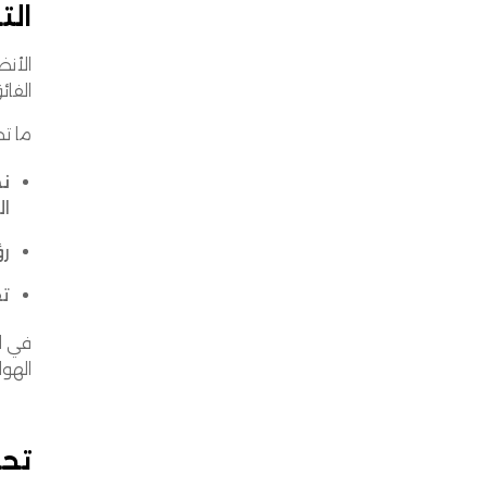
الت
الفائ
ما تح
نظ
ا
رؤ
تق
الهو
تحل