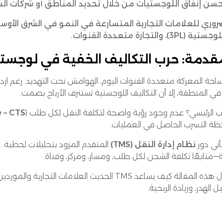
حسن إنفاق اللوجستيات من خلال تحديد المناطق أو شركات الش
وري للعلامات التجارية المتسارعة في النمو في الشرق الأوس
ستية (3PL)، والتجارة متعددة القنوات.
قدمة: حرب التكاليف الخفية في لوجست
حة المعركة متعددة القنوات اليوم، الهوامش تحت التهديد. رغم ازدهار
في المنطقة، إلا أن التكاليف اللوجستية تستنزف الأرباح بصمت.
ب الرئيسي؟ عدم وجود رؤية واضحة لتكلفة النقل لكل طلب (
 – CTS
ظة التسرب الحاصل في العمليات.
أتي دور
نظام إدارة النقل (TMS)
المتقدم المزود بتحليلات لحظية. 
—متابعًا تكلفة الشحن لكل طلب، ومسار، ومركز، وقناة.
تتناول هذه المقالة كيف يساعد TMS الحديث العل
ل الهدر، وزيادة الربحية.