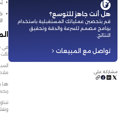
يُ
هل أنت جاهز للتوسع؟
ضر
اللوج
قم بتحصين عملياتك المستقبلية باستخدام
برنامج مصمم للسرعة والدقة وتحقيق
الم
النتائج
.
في سا
تواصل مع المبيعات
ثالث 
السب
مشاركة على
ملاح
هنا ي
ربحية
وتقلي