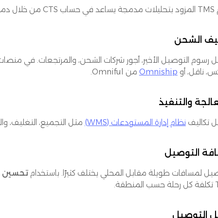
 عناصر تشغيلية:
ليف الشحن
س، ناقل، أو
Omniship
من Omniful.
الجة والتنفيذ
 تكاليف
نظام إدارة المستودعات (WMS)
مثل التجميع، التغليف، والفرز—
فة التوصيل
صيل لمسافات طويلة مقابل المحلي يختلف كثيرًا. باستخدام
تحسين ا
نطقة.
 التوصيل