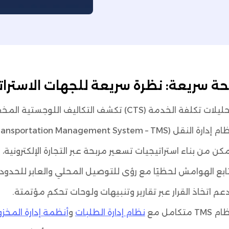
ة سريعة: نظرة سريعة للجهات الاسترات
لات تكلفة الخدمة (CTS) تكشف التكاليف اللوجستية المخفية لكل طلب.
ارة النقل (Transportation Management System – TMS) يساعد في تحديد تكاليف الشحن لكل قناة.
مكن من بناء استراتيجيات تسعير مربحة عبر التجارة الإلكترونية، ا
ابع الهوامش لحظيًا مع رؤى للتوصيل المحلي والعابر للحدود.
عم اتخاذ القرار عبر تقارير وتنبيهات ولوحات تحكم مؤتمتة.
 TMS متكامل مع
نظام إدارة الطلبات
و
أنظمة إدارة المخز