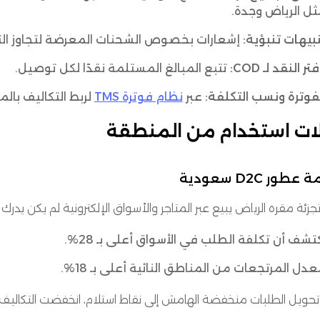
ل الرياض وجدة.
بيهات تنبؤية:
إشعارات بخصوص الشحنات المعرضة لتجاوز التكلف
تر النقد لـ COD:
تتبع المبالغ المستلمة نقدًا لكل توصيل.
فوترة ونسب التكلفة:
عبر
نظام فوترة TMS
لربط التكاليف بالمر
ات استخدام من المنطقة
عطور D2C سعودية
تجزئة مقره الرياض يبيع عبر المتاجر والأسواق الإلكترونية لم يكن يدرك 
تشف أن تكلفة الطلب في الأسواق أعلى بـ 28%.
دل المرتجعات من المناطق النائية أعلى بـ 18%.
ويل الطلبات منخفضة الهامش إلى نقاط استلام، انخفضت التكاليف بنسبة 15% وزادت الربحية