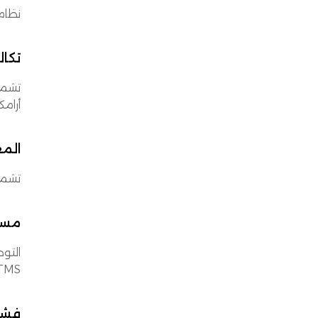
نظام TMS المزود بتحليلات مدمجة يساعد في حساب CTS من خلال دمج عدة
تكا
أرامك
المع
تشمل
مسا
التو
TMS تكلفة كل رحلة حسب الم
فشل