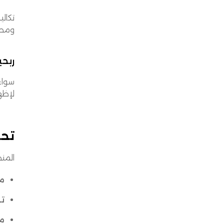
تكال
ومصر
ربحي
سواء
لإظه
تحليلات TMS اللحظي
المنصات الحديث
مر
تح
من