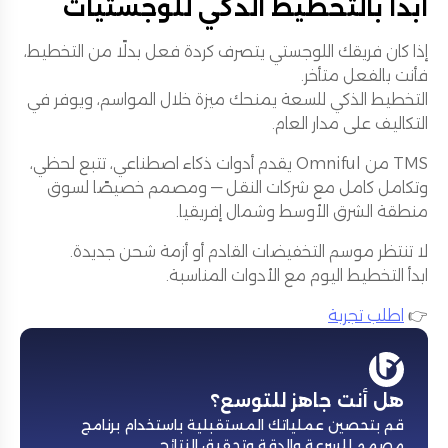
ابدأ بالتخطيط الذكي للوجستيات
إذا كان فريقك اللوجستي يتصرف كردة فعل بدلًا من التخطيط،
فأنت بالفعل متأخر.
التخطيط الذكي للسعة يمنحك ميزة خلال المواسم، ويوفر في
التكاليف على مدار العام.
TMS من Omniful يقدم أدوات ذكاء اصطناعي، تتبع لحظي،
وتكامل كامل مع شركات النقل — ومصمم خصيصًا لسوق
منطقة الشرق الأوسط وشمال إفريقيا.
لا تنتظر موسم التخفيضات القادم أو أزمة شحن جديدة.
ابدأ التخطيط اليوم مع الأدوات المناسبة.
👉
اطلب تجربة
هل أنت جاهز للتوسع؟
قم بتحصين عملياتك المستقبلية باستخدام برنامج
مصمم للسرعة والدقة وتحقيق النتائج
.