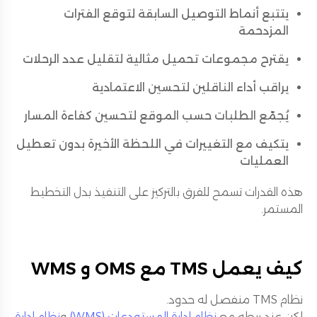
يتتبع أنماط التوصيل السابقة لتوقع الفترات
المزدحمة
يقترح مجموعات تحميل مثالية لتقليل عدد الرحلات
يراقب أداء الناقلين لتحسين الاعتمادية
يُجمّع الطلبات حسب الموقع لتحسين كفاءة المسار
يتكيف مع التغييرات في اللحظة الأخيرة بدون تعطيل
العمليات
هذه القدرات تسمح للفرق بالتركيز على التنفيذ بدل التخطيط
المستمر.
كيف يعمل TMS مع OMS و WMS
نظام TMS منفصل له حدود.
لكن عند ربطه مع
نظام إدارة المستودعات (WMS)
و
نظام إدارة