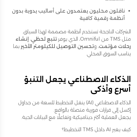
ناقلون محليون يعتمدون على أساليب يدوية بدون
أنظمة رقمية كافية
الشركات الناجحة تستخدم أنظمة مصممة لهذا السياق.
مثل TMS من Omniful، الذي يوفر
تتبع لحظي
،
إنشاء
رحلات مؤتمت
، و
تحسين التوصيل للكيلومتر الأخير
بما
يناسب السوق المحلي.
الذكاء الاصطناعي يجعل التنبؤ
أسرع وأذكى
الذكاء الاصطناعي (AI) ينقل التخطيط للسعة من جداول
إكسل إلى قرارات فورية متصلة بالواقع.
يجعل العملية أكثر ديناميكية وتفاعلًا مع البيانات الحية.
كيف يغير AI داخل TMS التخطيط؟