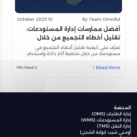
10 October 2025
By Team Omniful
أفضل ممارسات إدارة المستودعات:
تقليل أخطاء التجميع من خلال
تحسين التخطيط واستخدام أدوات
تعرّف على كيفية تقليل أخطاء التجميع في
مستودعك من خلال تخطيط أكثر ذكاءً واستخدام
المسح
أدوات المسح اللحظي. استكشف استراتيجيات
مخصصة لمنطقة الشرق الأوسط وشمال أفريقيا
Read More
4 Min Read
(MENA) ودراسات حالة حقيقية باستخدام نظام إدارة
المستودعات من أومنيفل (Omniful WMS).
المنصة
إدارة الطلبات (OMS)
إدارة المستودعات (WMS)
إدارة النقل (TMS)
أومني شيب (بوابة الشحن)