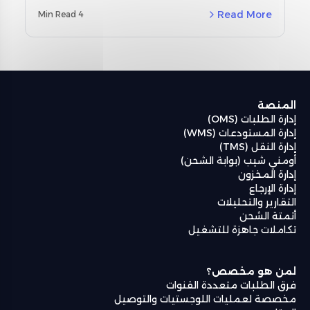
مخصصة لمنطقة الشرق الأوسط وشمال أفريقيا
Read More
4 Min Read
(MENA) ودراسات حالة حقيقية باستخدام نظام إدارة
المستودعات من أومنيفل (Omniful WMS).
المنصة
إدارة الطلبات (OMS)
إدارة المستودعات (WMS)
إدارة النقل (TMS)
أومني شيب (بوابة الشحن)
إدارة المخزون
إدارة الإرجاع
التقارير والتحليلات
أتمتة الشحن
تكاملات جاهزة للتشغيل
لمن هو مخصص؟
فرق الطلبات متعددة القنوات
مخصصة لعمليات اللوجستيات والتوصيل