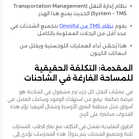
نظام
إدارة النقل (Transportation Management
System – TMS)
الحديث يمنع هذا الهدر.
يقوم
نظام TMS من Omniful
بتجميع الشحنات في
عدد أقل من الرحلات المملوءة بالكامل.
هذا يُحسّن أداء العمليات اللوجستية ويقلل من
انبعاثات الكربون.
المقدمة: التكلفة الحقيقية
للمساحة الفارغة في الشاحنات
في عمليات النقل، كل جزء غير مشغول في الشاحنة هو
فرصة ضائعة. يرفع من استهلاك الوقود وساعات العمل. في
أسواق مثل منطقة الشرق الأوسط وشمال أفريقيا، تؤثر هذه
الفجوات مباشرة على الربح.
الطرق التقليدية تفشل في التكيّف مع تغيّر الطلب. المسارات
ثابتة وتجميع الشحنات يتم يدويًا. هذه الممارسات تؤدي إلى