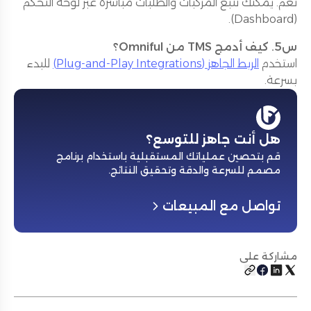
نعم. يمكنك تتبع المركبات والطلبات مباشرة عبر لوحة التحكم
(Dashboard).
س5. كيف أدمج TMS من Omniful؟
استخدم
الربط الجاهز (Plug-and-Play Integrations)
للبدء
بسرعة.
هل أنت جاهز للتوسع؟
قم بتحصين عملياتك المستقبلية باستخدام برنامج
مصمم للسرعة والدقة وتحقيق النتائج
.
تواصل مع المبيعات
مشاركة على