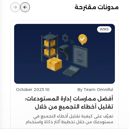
مدونات مقترحة
WMS
10 October 2025
By Team Omniful
أفضل ممارسات إدارة المستودعات:
تقليل أخطاء التجميع من خلال
تحسين التخطيط واستخدام أدوات
تعرّف على كيفية تقليل أخطاء التجميع في
مستودعك من خلال تخطيط أكثر ذكاءً واستخدام
المسح
أدوات المسح اللحظي. استكشف استراتيجيات