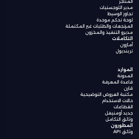
المتاجر
مدير اللوجستيات
تجاوز الوسيط
لوحة تحكم موحدة
المرتجعات والطلبات غير المكتملة
مديرو التنفيذ والمخزون
التكاملات
أمازون
ترينديول
الموارد
المدونة
قاعدة المعرفة
قارن
مكتبة العروض التوضيحية
حالات الاستخدام
القطاعات
جديد أومنيفل
وثائق التكامل
المطورون
وثائق API