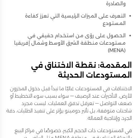
والصادرة
التعرف على الميزات الرئيسية التي تعزز كفاءة
المستودع
الحصول على رؤى من استخدام حقيقي في
مستودعات منطقة الشرق الأوسط وشمال إفريقيا
(MENA)
المقدمة: نقطة الاختناق في
المستودعات الحديثة
الاختناقات في المستودعات غالبًا ما تبدأ قبل دخول المخزون
للأرض. التأخيرات عند الرصيف — سواء بسبب سوء التخطيط أو
ضعف التواصل — تعرقل تدفق العمليات. ليست مجرد
شاحنات متوقفة، بل تأثير دومينو يؤثر على تنفيذ الطلبات، دقة
الجرد، وإنتاجية العمالة.
في المستودعات ذات الحجم الكبير، خصوصًا في مراكز البيع
بالتجزئة المتنامية في منطقة MENA مثل الرياض، دبي،