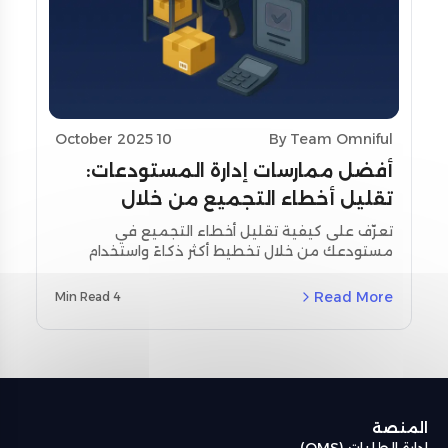
10 October 2025
By Team Omniful
أفضل ممارسات إدارة المستودعات:
تقليل أخطاء التجميع من خلال
تحسين التخطيط واستخدام أدوات
تعرّف على كيفية تقليل أخطاء التجميع في
مستودعك من خلال تخطيط أكثر ذكاءً واستخدام
المسح
أدوات المسح اللحظي. استكشف استراتيجيات
مخصصة لمنطقة الشرق الأوسط وشمال أفريقيا
Read More
4 Min Read
(MENA) ودراسات حالة حقيقية باستخدام نظام إدارة
المستودعات من أومنيفل (Omniful WMS).
المنصة
إدارة الطلبات (OMS)