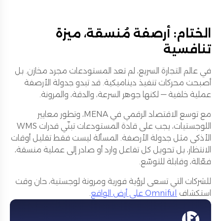
الختام: أرصفة مُنسقة، ميزة
تنافسية
في عالم التجارة السريع، لم تعد المستودعات مجرد مخازن. بل
أصبحت محركات تنفيذ ديناميكية. قد تبدو جدولة الأرصفة
عملية خلفية — لكنها جوهر السرعة، والدقة، والمرونة.
مع توسع الاقتصاد الرقمي في MENA، وتطور معايير
اللوجستيات، يجب على قادة المستودعات تبنّي قدرات WMS
الأذكى مثل جدولة الأرصفة. المسألة ليست فقط تقليل أوقات
الانتظار، بل تحويل كل تفاعل وارد أو صادر إلى عملية منسقة،
فعّالة، وقابلة للتوسّع.
للشركات التي تسعى لرؤية فورية ومرونة لوجستية، حان وقت
استكشاف
Omniful على أرض الواقع
.