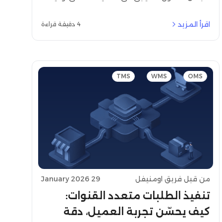
يساعد نظام إدارة الطلبات السحابي (OMS) على
تحقيق الرؤية الموحدة، القابلية للتوسع، وتجربة
اقرأ المزيد
4 دقيقة قراءة
عملاء أفضل
TMS
WMS
OMS
من قبل فريق اومنيفل
29 January 2026
تنفيذ الطلبات متعدد القنوات:
كيف يحسّن تجربة العميل، دقة