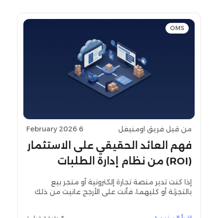
OMS
من قبل فريق اومنيفل
6 February 2026
فهم العائد الحقيقي على الاستثمار
(ROI) من نظام إدارة الطلبات
السحابي من Omniful
إذا كنت تدير منصة تجارة إلكترونية أو متجر بيع
بالتجزئة أو كليهما، فأنت على الأرجح عانيت من ذلك
الشعور المزعج عندما تتكدس الطلبات، وتصبح إدارة
المخزون فوضوية، ويبدأ العملاء في الإلحاح وسؤالهم