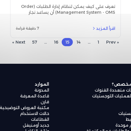
إدارة الطلبات (OMS): اكتشف فرص
تعرف على كيف يمكن لنظام إدارة الطلبات (Order
زيادة الإيرادات في تجارة التجزئة في
Management System - OMS) أن يساعد تجار
التجزئة في منطقة الشرق الأوسط وشمال إفريقيا
منطقة الشرق الأوسط
على تحسين متوسط قيمة الطلب (AOV) وزيادة
اقرأ المزيد
7 دقيقة قراءة
معدل تحويل السلة. حسّن كفاءة سلسلة الإمداد
واستراتيجية المبيعات باستخدام تحليلات فورية
ودقيقة.
Next »
57
...
16
15
14
...
1
« Prev
 مخصص؟
الموارد
ات متعددة القنوات
المدونة
مليات اللوجستيات
قاعدة المعرفة
قارن
مكتبة العروض التوضيحية
جستيات
حالات الاستخدام
يط
القطاعات
 موحدة
جديد أومنيفل