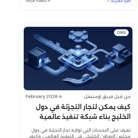
اقرأ المزيد
6 دقيقة قراءة
نظام إدارة الطلبات – OMS) في نجاح تجارة التجزئة في
منطقة الشرق الأوسط وشمال إفريقيا.
OMS
من قبل فريق اومنيفل
4 February 2026
كيف يمكن لتجار التجزئة في دول
الخليج بناء شبكة تنفيذ عالمية
باستخدام نظام إدارة الطلبات
تعرف على التحديات التي تواجه تجار التجزئة في دول
السحابي
مجلس التعاون الخليجي في التنفيذ العالمي، وكيف