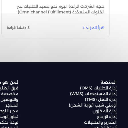
العميل الناجحة
تتجه الشركات الرائدة اليوم نحو تنفيذ الطلبات عبر
القنوات المتعدّدة (Omnichannel Fulfillment)
كنهج تشغيلي يربط كل قناة وكل نظام في سلسلة
واحدة متكاملة، تصبح فيها تجربة العميل متصلة من
اقرأ المزيد
8 دقيقة قراءة
لحظة الضغط على "اشترِ الآن" حتى استلام المنتج.
المنصة
لمن هو
إدارة الطلبات (OMS)
فرق الطلب
إدارة المستودعات (WMS)
مخصصة لع
إدارة النقل (TMS)
والتوصيل
أومني شيب (بوابة الشحن)
المتاجر
إدارة المخزون
مدير اللو
إدارة الإرجاع
تجاوز الوس
التقارير والتحليلات
لوحة تحكم