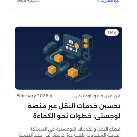
اقرأ المزيد
5 دقيقة قراءة
المعتاد: "وين طلبي؟". الوضع يكون فوضوي، صح؟
TMS
من قبل فريق اومنيفل
4 February 2026
تحسين خدمات النقل عبر منصة
لوجستي: خطوات نحو الكفاءة
قطاع النقل والخدمات اللوجستية في المملكة
العربية السعودية يلعب دورًا حاسمًا في دعم التنمية