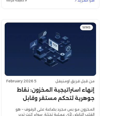
اقرأ المزيد
9 دقيقة قراءة
مستويات المخزون والطلبات والمبيعات والتسليمات
في الوقت الفعلي، وهو أمر مطلوب بشكل خاص في
التحكم في مخزون التجزئة وإدارة مخزون التجارة
الإلكترونية.
WMS
من قبل فريق اومنيفل
5 February 2026
إنهاء استراتيجية المخزون: نقاط
جوهرية لتحكم مستقر وقابل
للتوسع
المخزون مو بس مجرد بضاعة على الرفوف – هو
القلب النابض لأي عملية تجزئة. سواء كنت تدير