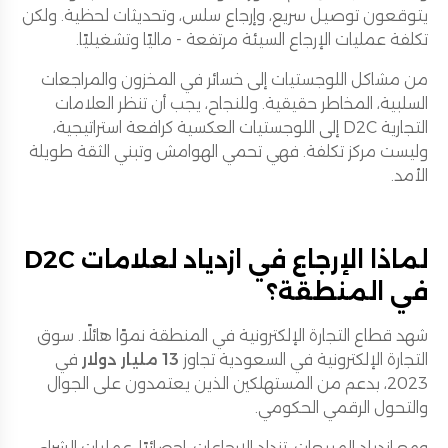
يتوقعون توصيل سريع، وإرجاع سلس، وتحديثات لحظية. ولكن
تكلفة عمليات الإرجاع السيئة مرتفعة - ماليًا وتشغيليًا.
من مشاكل اللوجستيات إلى خسائر في المخزون والمراجعات
السلبية، المخاطر حقيقية. وللنجاح، يجب أن تنظر العلامات
التجارية D2C إلى اللوجستيات العكسية كرافعة استراتيجية،
وليست مركز تكلفة. فهي تحمي الهوامش وتبني الثقة طويلة
الأمد.
لماذا الإرجاع في ازدياد لعلامات D2C
في المنطقة؟
شهد قطاع التجارة الإلكترونية في المنطقة نموًا هائلًا. سوق
التجارة الإلكترونية في السعودية تجاوز
13 مليار دولار
في
2023، بدعم من المستهلكين الذين يعتمدون على الجوال
والتحول الرقمي الحكومي.
ومع ازدياد المبيعات، تزداد الإرجاعات. إحصائيًا، عمليات الشراء