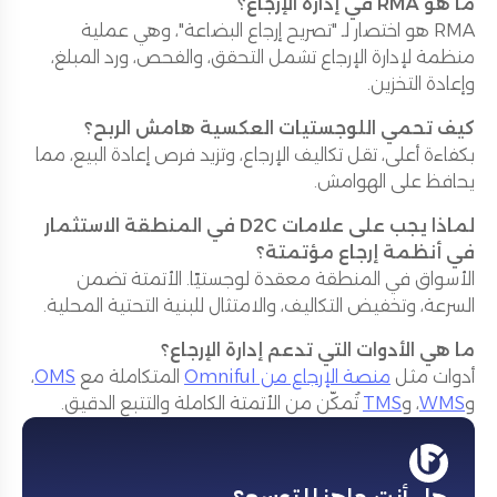
ما هو RMA في إدارة الإرجاع؟
RMA هو اختصار لـ "تصريح إرجاع البضاعة"، وهي عملية
منظمة لإدارة الإرجاع تشمل التحقق، والفحص، ورد المبلغ،
وإعادة التخزين.
كيف تحمي اللوجستيات العكسية هامش الربح؟
بكفاءة أعلى، تقل تكاليف الإرجاع، وتزيد فرص إعادة البيع، مما
يحافظ على الهوامش.
لماذا يجب على علامات D2C في المنطقة الاستثمار
في أنظمة إرجاع مؤتمتة؟
الأسواق في المنطقة معقدة لوجستيًا. الأتمتة تضمن
السرعة، وتخفيض التكاليف، والامتثال للبنية التحتية المحلية.
ما هي الأدوات التي تدعم إدارة الإرجاع؟
أدوات مثل
منصة الإرجاع من Omniful
المتكاملة مع
OMS
،
و
WMS
، و
TMS
تُمكّن من الأتمتة الكاملة والتتبع الدقيق.