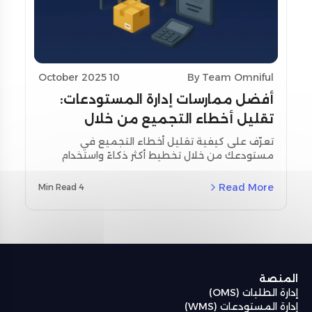
10 October 2025
By Team Omniful
أفضل ممارسات إدارة المستودعات:
تقليل أخطاء التجميع من خلال
تحسين التخطيط واستخدام أدوات
تعرّف على كيفية تقليل أخطاء التجميع في
مستودعك من خلال تخطيط أكثر ذكاءً واستخدام
المسح
أدوات المسح اللحظي. استكشف استراتيجيات
مخصصة لمنطقة الشرق الأوسط وشمال أفريقيا
Read More
4 Min Read
(MENA) ودراسات حالة حقيقية باستخدام نظام إدارة
المستودعات من أومنيفل (Omniful WMS).
المنصة
إدارة الطلبات (OMS)
إدارة المستودعات (WMS)