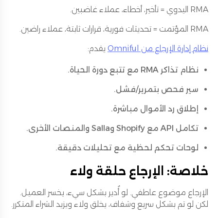
RMA اليدوي = تأخير، أخطاء، عملاء غاضبين.
RMA المؤتمت = تحديثات فورية، قرارات ثابتة، عملاء راضين.
نظام إدارة الإرجاع من Omniful
يقدم:
نظام تذاكر RMA مع تتبع دورة الحياة.
سير فحص بتمرير/فشل.
إطلاق رد الأموال مباشرة.
تكامل API مع Shopify وSalla والمنصات الأخرى.
لوحات تحكم لحظية مع تحليلات دقيقة.
خلاصة: الإرجاع حلقة ولاء
الإرجاع موضوع عاطفي. لو أُدير بشكل سيء، يخسر العميل.
لكن لو تم بشكل سريع وشفاف، يخلق ولاء ويزيد الشراء المتكرر.