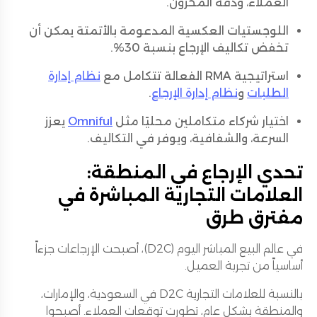
العملاء، ودقة المخزون.
اللوجستيات العكسية المدعومة بالأتمتة يمكن أن
تخفض تكاليف الإرجاع بنسبة 30%.
استراتيجية RMA الفعالة تتكامل مع
نظام إدارة
الطلبات
و
نظام إدارة الإرجاع
.
اختيار شركاء متكاملين محليًا مثل
Omniful
يعزز
السرعة، والشفافية، ويوفر في التكاليف.
تحدي الإرجاع في المنطقة:
العلامات التجارية المباشرة في
مفترق طرق
في عالم البيع المباشر اليوم (D2C)، أصبحت الإرجاعات جزءاً
أساسياً من تجربة العميل.
بالنسبة للعلامات التجارية D2C في السعودية، والإمارات،
والمنطقة بشكل عام، تطورت توقعات العملاء. أصبحوا