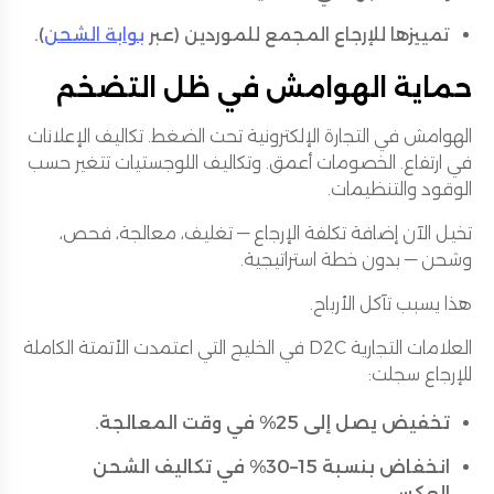
تمييزها للإرجاع المجمع للموردين (عبر
بوابة الشحن
).
حماية الهوامش في ظل التضخم
الهوامش في التجارة الإلكترونية تحت الضغط. تكاليف الإعلانات
في ارتفاع. الخصومات أعمق. وتكاليف اللوجستيات تتغير حسب
الوقود والتنظيمات.
تخيل الآن إضافة تكلفة الإرجاع — تغليف، معالجة، فحص،
وشحن — بدون خطة استراتيجية.
هذا يسبب تآكل الأرباح.
العلامات التجارية D2C في الخليج التي اعتمدت الأتمتة الكاملة
للإرجاع سجلت:
تخفيض يصل إلى 25% في وقت المعالجة.
انخفاض بنسبة 15–30% في تكاليف الشحن
العكسي.