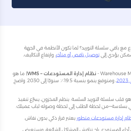
 مع باقي سلسلة التوريد؟ لما تكون الأنظمة في الجهة
ممكن يؤدي إلى
توصيل ناقص أو متأخر
، وارتفاع التكاليف،
نظام إدارة المستودعات – WMS
) ما هو
، ومتوقع ينمو بنسبة 19.5٪ سنويًا إلى 2030. واضح
و قلب سلسلة التوريد السلسة. ينظم المخزون، يسرّع تنفيذ
ام إدارة مستودعات متطور
يعتبر قرار ذكي بدون نقاش.
داء المستودع. راح نناقش المشاكل الشائعة، ونستعرض