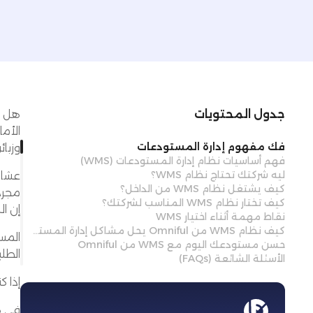
جدول المحتويات
هل ق
الأم
فك مفهوم إدارة المستودعات
وزبا
فهم أساسيات نظام إدارة المستودعات (WMS)
ليه شركتك تحتاج نظام WMS؟
عشان كذ
كيف يشتغل نظام WMS من الداخل؟
مجرد ميز
كيف تختار نظام WMS المناسب لشركتك؟
إن ال
نقاط مهمة أثناء اختيار WMS
كيف نظام WMS من Omniful يحل مشاكل إدارة المستودعات
المس
حسن مستودعك اليوم مع WMS من Omniful
الطلبات، وال
الأسئلة الشائعة (FAQs)
إذا 
في ه