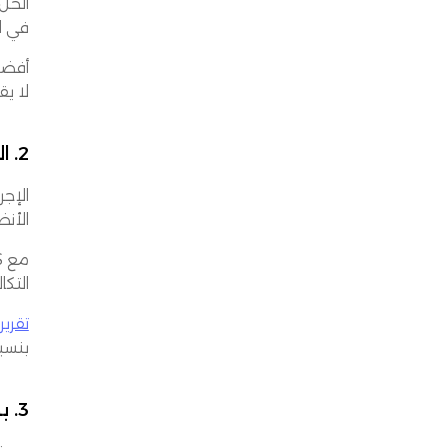
في ال
أفضل
لا يقل عن 98%. نظام S
2. التكاليف التشغيلية العالية
الإجر
الأنظ
التكا
تقرير من 
بنسبة 5
3. بطء تنفيذ الطلبات