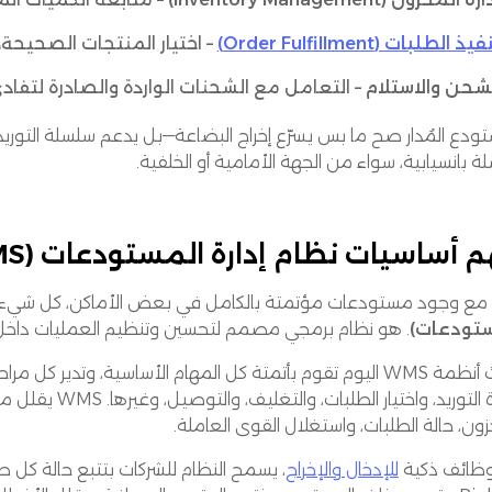
يذ الطلبات (Order Fulfillment)
– اختيار المنتجات الصحيحة
شحن والاستلام
– التعامل مع الشحنات الواردة والصادرة لتفادي 
تودع المُدار صح ما بس يسرّع إخراج البضاعة—بل يدعم سلسلة التوري
 بانسيابية، سواء من الجهة الأمامية أو الخلفية.
 أساسيات نظام إدارة المستودعات (WMS)
مع وجود مستودعات مؤتمتة بالكامل في بعض الأماكن، كل شيء يب
تودعات)
. هو نظام برمجي مصمم لتحسين وتنظيم العمليات داخل
 كل المهام الأساسية، وتدير كل مراحل سير العمل داخل المستودع. من
إعادة التوريد، و
ون، حالة الطلبات، واستغلال القوى العاملة.
ظائف ذكية
للإدخال والإخراج