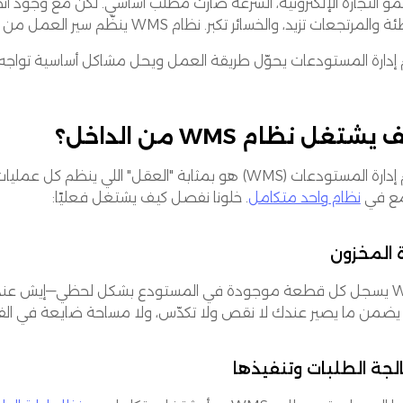
و التجارة الإلكترونية، السرعة صارت مطلب أساسي. لكن مع وجود أنظم
 والمرتجعات تزيد، والخسائر تكبر. نظام WMS ينظّم سير العمل من
 إدارة المستودعات يحوّل طريقة العمل ويحل مشاكل أساسية تواجه
يشتغل نظام WMS من الداخل؟
نظام إدارة المستودعات (WMS) هو بمثابة "العقل" الل
ع في
نظام واحد متكامل
. خلونا نفصل كيف يشتغل فعليًا:
ة المخزون
WMS يسجل كل قطعة موجودة في المستودع بشكل لحظي—إيش عندك، 
، يضمن ما يصير عندك لا نقص ولا تكدّس، ولا مساحة ضايعة في ال
جة الطلبات وتنفيذها