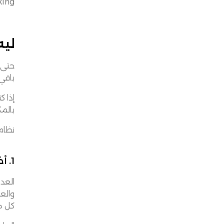
Picking، يقدر موظف المستودع يخت
ليه
باقي
بالمك
نظام
1. أخطاء الجرد ونفاد المخزون
العد
والعم
كل ه