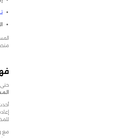
تنف
ال
المس
متصلة
فهم
حتى 
المس
أحدث أنظمة WMS اليوم تقوم بأتمتة
للمخز
مع و