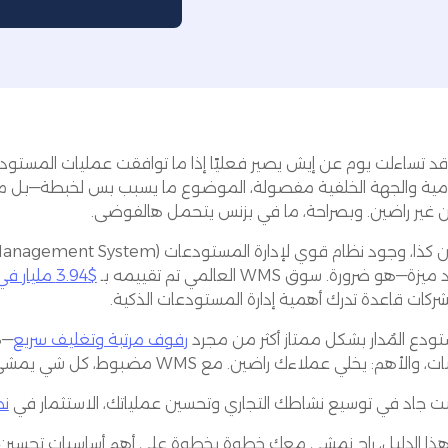
د تساءلت يوم عن إيش يصير فعليًا إذا ما توافقت عمليات المستودع
امية والجهة الخلفية مفصولة، الموضوع ما يسبب بس لخبطة—بل 
ئن غير راضين. وبصراحة، ما في بزنس يتحمل هالفوضى.
ا، وجود نظام قوي لإدارة المستودعات (Warehouse Management System -
ة—هو ضرورة. سوق WMS العالمي تم تقييمه بـ
$3.94 مليار في 2023
شركات قاعدة تدرك أهمية إدارة المستودعات الذكية.
تودع المُدار بشكل ممتاز أكثر من مجرد
رفوف مرتبة وتغليف سريع
—ه
أهم: يخلي عملاءك راضين. مع WMS مضبوط، كل شي يمشي بسلاسة—من لحظة الطلب إلى لحظة وصوله لباب عميلك.
كنت جاد في توسيع نشاطك التجاري وتحسين عملياتك، الاستثمار في
نظ
ذا الدليل، راح نمشي معك خطوة بخطوة على أهم أساسيات تحسين أ