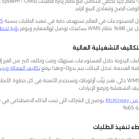
وقت الصح وتتفادى البيع الزايد.
 المستودعات في العالم تستهدف دقة في تنفيذ الطلبات بنسبة
99.5%
WM يساعدك توصل لهالمعايير ويوفر
رؤية لحظ
اءات اليدوية داخل المستودعات تستهلك وقت وتكلف كثير. من الفرز إ
مة القديمة، تدخل البيانات يتم يدويًا—وهذا يرفع
تكاليف العمالة ويزي
مع WMS ذكي، تقدر ترتّب أولوياتك وتستخدم الأتمتة في كل خطوة. ا
ليف التشغيلية وترفع الإيرادات.
McKinsey
6%.