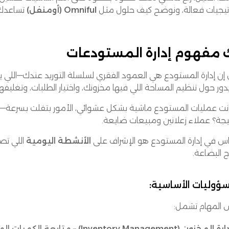
اتيجيات فعالة، ونوضح كيف حلول مثل
Omniful (أومنفل)
تساعدك ت
مفهوم إدارة المستودعات
 إن إدارة المستودع هي العمود الفقري لسلسلة التوريد عندك—اللي 
دور حول تنظيم المساحة اللي فيها مخزونك، واختيار الطلبات، وتغليفه
كانت عمليات المستودع ماشية بشكل عشوائي، الأمور بتفلت بسرعة—
تيجة؟ عملاء زعلانين ومبيعات ضايعة.
اس في إدارة المستودع هو الإشراف على
الأنشطة اليومية
اللي تص
ج البضاعة.
ؤوليات الأساسية:
المهام تشمل:
رة المخزون (Inventory Management)
– متابعة الكميات الم