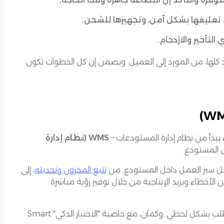
، تغليفها بشكل آمن، وتجهيزها للشحن.
التأخير والازدحام.
د كلها، من المورد إلى العميل. ويضمن إن كل الخطوات تكون
دأ من نظام إدارة المستودعات –
WMS (نظام إدارة
 المستودع.
تتبع المخزون وتحديثه
، إلى
اختيار الطلبات، والتغليف، والتوصيل، وغيرها. WMS يقلل من الأخطاء ويزيد الإنتاجية من خلال توفير رؤية مباشرة
، يسمح النظام للشركات بتتبع حالة كل طلب بشكل لحظي. وكمان، مع خاصية "الاختيار الذكي" Smart