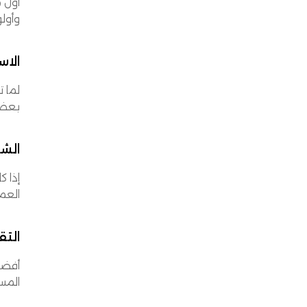
أول ما ا
وأولو
الاستل
لما توصل
بعض 
الش
إذا كان
العم
التق
أفضل أنظمة WMS ما
المس