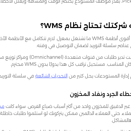
صر الوقت والمسافة ويقلل الأخطاء.
 شركتك تحتاج نظام WMS؟
حتى أقوى أنظمة WMS ما تشتغل بمعزل. لازم تتكامل مع ال
 عناصر سلسلة التوريد لضمان التوصيل في وقته.
إذا كنت تدير طلبات من قنوا
ان المناسب. مستحيل تراقب كل هذا يدويًا بدون WMS محترم.
 إدارة المستودعات يحل كثير من
التحديات الشائعة
في سلسلة التوريد:
 غير الدقيق للمخزون واحد من أكثر أسباب ضياع الفرص. سواء كانت
مبي
لاء. حتى العملاء الدائمين ممكن يتركونك لو استلموا طلبات خاطئة. 
المشاكل.