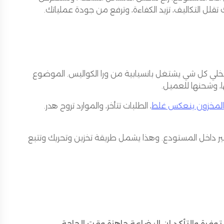
قلل التكاليف، تزيد الكفاءة، وترفع من جودة عملياتك.
يخلي كل شي يشتغل بانسيابية من ورا الكواليس. الموضوع
ا، وشحنها للعميل.
المخزون ينعكس غلط
، الطلبات تتأخر، والموارد تروح هدر.
ير داخل المستودع. وهذا يشمل طريقة تخزين وتحريك وتتبع
توفرة والتأكد إن البضاعة جاهزة وقت الحاجة.