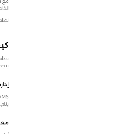
مع نم
الخاطئة
نظام
كيف 
يتجم
إدار
ينام
معال