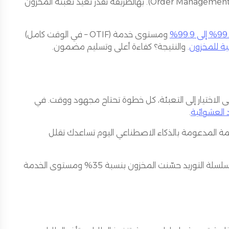
الحل؟ نظام جرد لحظي متكامل مع نظام إدارة الطلبات (Order Management System – OMS). بهالطريقة تقدر تعيد تعبئة المخزون
 إلى 99.9%
ومستوى خدمة (OTIF – في الوقت كامل)
ية للمخزون
. والنتيجة؟ كفاءة أعلى وتسليم مضمون.
لى الاختيار إلى التعبئة، كل خطوة تحتاج مجهود ووقت. في
د العشوائية
.
لأنظمة المدعومة بالذكاء الاصطناعي اليوم تساعدك تقلل
يوضح إن الشركات اللي تبنت الذكاء الاصطناعي في سلسلة التوريد حسّنت المخزون بنسبة 35% ومستوى الخدمة