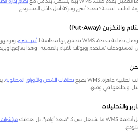
لعميل يقدم طلب، WMS يبدأ يشتغل. يتكامل مع
نظام إدارة الطلبات
ية الطلب. النتيجة؟ تنفيذ أسرع وحركة أقل داخل المستودع.
ام والتخزين (Put-Away)
 بضاعة جديدة، WMS يتحقق إنها مطابقة لـ
أمر الشراء
، ويوجهه
المستودعات تستخدم روبوتات للقيام بالعملية—وهذا يسرّعها ويزيد 
حن
ت الطلبية جاهزة، WMS يطبع
بطاقات الشحن والأوراق المطلوبة
. 
يل، ويطلعها في وقتها.
ارير والتحليلات
 تشتغل بس كـ "منفذ أوامر"، بل تعطيك
مؤشرات أد
تودع.