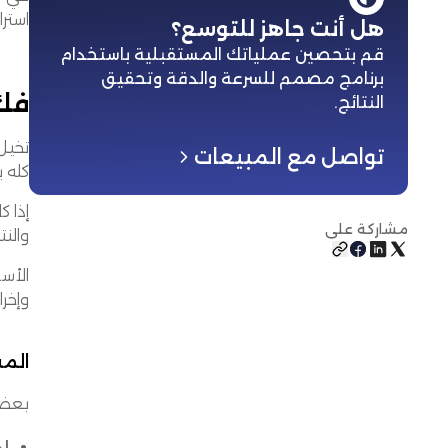
استر
هل أنت جاهز للتوسع؟
قم بتحصين عملياتك المستقبلية باستخدام
برنامج مصمم للسرعة والدقة وتحقيق
فك 
النتائج
.
تخيل
تواصل مع المبيعات
كله ي
إذا 
مشاركة على
والن
الأس
وإخرا
المس
بعض 
إدا