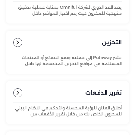
يعد العد الدوري لشركة Omniful بمثابة عملية تدقيق
منهجية للمخزون حيث يتم اختيار المواقع داخل
المستودع للعد على فترات منتظمة.
التخزين
يشير Putaway إلى عملية وضع البضائع أو المنتجات
المستلمة في مواقع التخزين المخصصة لها داخل
المستودع.
تقرير الدفعات
أطلق العنان للرؤية المحسنة والتحكم في النظام البيئي
للمخزون الخاص بك من خلال تقرير الدُفعات من
Omniful، وهو حل قوي مصمم لرفع مستوى
استراتيجيات إدارة الدُفعات لديك وتعزيز قدرات التحكم في
المخزون لديك.