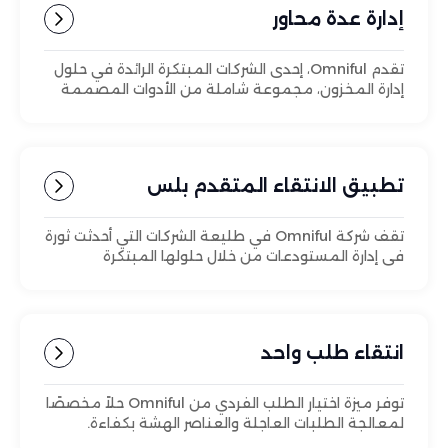
إدارة عدة محاور
تقدم Omniful، إحدى الشركات المبتكرة الرائدة في حلول
إدارة المخزون، مجموعة شاملة من الأدوات المصممة
لتمكين الشركات من التعامل بسلاسة مع تعقيدات
العمليات متعددة المراكز.
تطبيق الانتقاء المتقدم بلس
تقف شركة Omniful في طليعة الشركات التي أحدثت ثورة
في إدارة المستودعات من خلال حلولها المبتكرة
المصممة خصيصًا لتلبية الاحتياجات المتطورة للشركات
الحديثة.
انتقاء طلب واحد
توفر ميزة اختيار الطلب الفردي من Omniful حلاً مخصصًا
لمعالجة الطلبات العاجلة والعناصر الهشة بكفاءة.