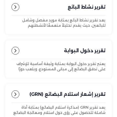
تقرير نشاط البائع
يعد تقرير نشاط البائع بمثابة مورد مفصل وشامل
للبائعين، حيث يقدم تحليلاً متعمقًا لأنشطتهم
التشغيلية اليومية عبر المراحل المختلفة لعملية تنفيذ
الطلب.
تقرير دخول البوابة
يعتبر تقرير دخول البوابة بمثابة وثيقة أساسية للإشراف
على تدفق البضائع إلى مباني المستودع، ويلعب دورًا
محوريًا في الحفاظ على إدارة المخزون بكفاءة.
تقرير إشعار استلام البضائع (GRN)
يعد تقرير GRN (مذكرة استلام البضائع) بمثابة أداة
شاملة للحصول على رؤى حول استلام ومعالجة البضائع