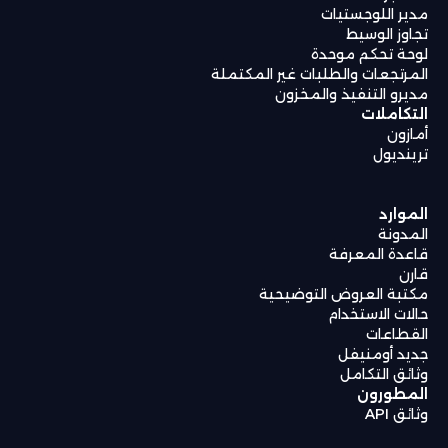
مدير اللوجستيات
تجاوز الوسيط
لوحة تحكم موحدة
المرتجعات والطلبات غير المكتملة
مديرو التنفيذ والمخزون
التكاملات
أمازون
ترينديول
الموارد
المدونة
قاعدة المعرفة
قارن
مكتبة العروض التوضيحية
حالات الاستخدام
القطاعات
جديد أومنيفل
وثائق التكامل
المطورون
وثائق API