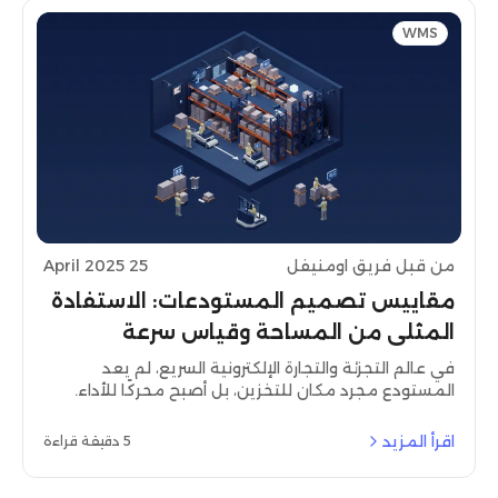
WMS
من قبل فريق اومنيفل
25 April 2025
مقاييس تصميم المستودعات: الاستفادة
المثلى من المساحة وقياس سرعة
الالتقاط والتعبئة
في عالم التجزئة والتجارة الإلكترونية السريع، لم يعد
المستودع مجرد مكان للتخزين، بل أصبح محركًا للأداء.
فالكفاءة في عمليات المستودع تؤثر بشكل مباشر على
رضا العملاء، وتكاليف التشغيل، ومرونة الأعمال بشكل
اقرأ المزيد
5 دقيقة قراءة
عام. في قلب هذا المحرك يكمن تصميم مستودع
مدروس بعناية، مع قياس دقيق لسرعة الالتقاط والتعبئة.