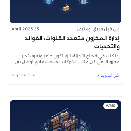
من قبل فريق اومنيفل
25 April 2025
إدارة المخزون متعدد القنوات: الفوائد
والتحديات
إذا كنت في قطاع التجزئة، لازم تكون جاهز وتعرف تدير
مخزونك في كل مكان. الشركات المنافسة لازم توصل بين
أنظمتها المبعثرة وبياناتها المنتشرة عشان توصل لرؤية
فورية ودقيقة وقابلة للتنفيذ للمخزون.
اقرأ المزيد
4 دقيقة قراءة
WMS