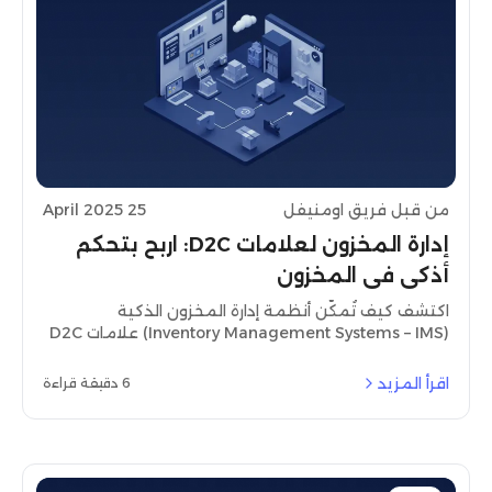
من قبل فريق اومنيفل
25 April 2025
إدارة المخزون لعلامات D2C: اربح بتحكم
أذكى في المخزون
اكتشف كيف تُمكّن أنظمة إدارة المخزون الذكية
(Inventory Management Systems – IMS) علامات D2C
من تحسين العمليات، ورفع دقة المخزون، وتحقيق النجاح
في سوق التجزئة التنافسي بمنطقة الشرق الأوسط وشمال
اقرأ المزيد
6 دقيقة قراءة
أفريقيا.