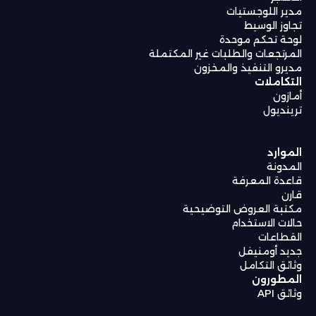
ير اللوجستيات
اوز الوسيط
حة تحكم موحدة
مرتجعات والطلبات غير المكتملة
يرو التنفيذ والمخزون
تكاملات
ازون
ينديول
موارد
مدونة
عدة المعرفة
رن
تبة العروض التوضيحية
لات الاستخدام
قطاعات
يد أومنيفل
ائق التكامل
مطورون
ئق API