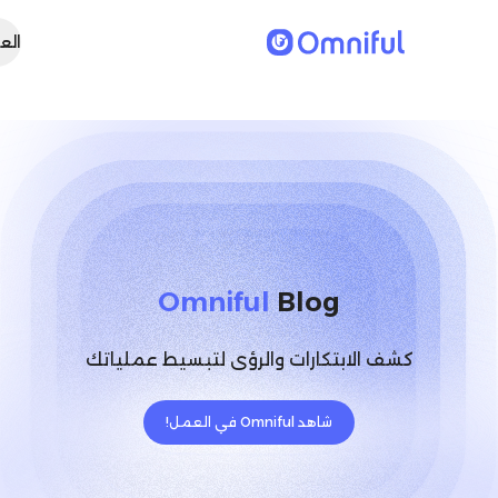
العربية
Omniful
Blog
كشف الابتكارات والرؤى لتبسيط عملياتك
شاهد Omniful في العمل!