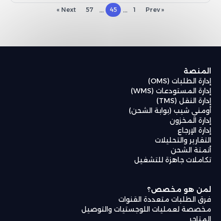
...
...
Next »
57
45
1
« Prev
منصة
رة الطلبات (OMS)
رة المستودعات (WMS)
رة النقل (TMS)
مني شيب (بوابة الشحن)
ارة المخزون
رة الإرجاع
تقارير والتحليلات
متة الشحن
املات جاهزة للتشغيل
ن هو مخصص؟
ق الطلبات متعددة القنوات
صصة لعمليات اللوجستيات والتوصيل
متاجر