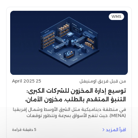
WMS
من قبل فريق اومنيفل
25 April 2025
توسيع إدارة المخزون للشركات الكبرى:
التنبؤ المتقدم بالطلب، مخزون الأمان،
ومزامنة البيانات
في منطقة ديناميكية مثل الشرق الأوسط وشمال إفريقيا
(MENA)، حيث تتغير الأسواق بسرعة وتتطور توقعات
المستهلكين بين ليلة وضحاها، تصبح إدارة المخزون
الفعالة أكثر من مجرد وظيفة لوجستية—بل هي عنصر
اقرأ المزيد
5 دقيقة قراءة
تمكيني للأعمال.