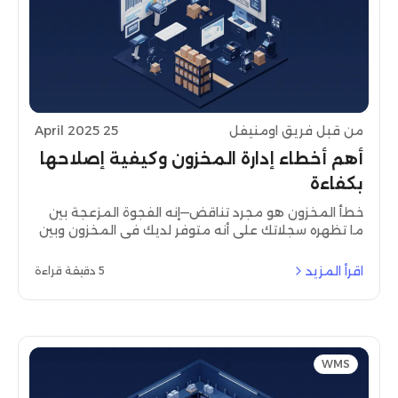
من قبل فريق اومنيفل
25 April 2025
أهم أخطاء إدارة المخزون وكيفية إصلاحها
بكفاءة
خطأ المخزون هو مجرد تناقض—إنه الفجوة المزعجة بين
ما تظهره سجلاتك على أنه متوفر لديك في المخزون وبين
الواقع الفعلي على أرفف متجرك أو في مستودعك أو
جاهزًا للشحن. تخيل أنك تعتقد أن لديك 100 قطعة من
اقرأ المزيد
5 دقيقة قراءة
منتجك الأكثر مبيعًا، فقط لتكتشف عند وصول طلب كبير
أنه لا يوجد لديك سوى 85 قطعة. هذا، ببساطة، هو خطأ
المخزون في أبسط صوره.
WMS