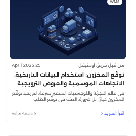
WMS
من قبل فريق اومنيفل
25 April 2025
توقّع المخزون: استخدام البيانات التاريخية،
الاتجاهات الموسمية والعروض الترويجية
لتقدير الطلب المستقبلي
في عالم التجزئة واللوجستيات المتغير بسرعة، لم يعد توقّع
المخزون خيارًا، بل ضرورة. الدقة في توقّع الطلب
المستقبلي تساعد الشركات على تفادي نفاد المخزون،
وتقليل تكاليف التخزين، وتحسين رضا العملاء. وفي
اقرأ المزيد
6 دقيقة قراءة
منطقة الشرق الأوسط وشمال أفريقيا، حيث تشكل مواسم
الذروة مثل رمضان والبلاك فرايداي سلوك المستهلك، يُعد
التنبؤ بالمخزون أداة أساسية لبناء سلسلة توريد قوية
وضمان نجاح التجزئة.