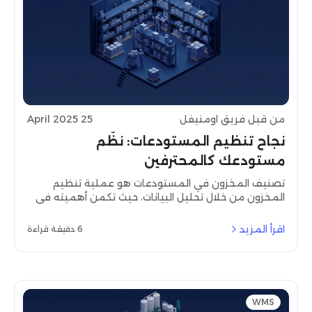
من قبل فريق اومنيفل
25 April 2025
نجاح تنظيم المستودعات: نظّم
مستودعك كالمحترفين
تصنيف المخزون في المستودعات هو عملية تنظيم
المخزون من خلال تحليل البيانات، حيث تكمن أهميته في
تعزيز الكفاءة التشغيلية. يسمح تنظيم موقع المنتجات
في مراكز التوزيع والمستودعات من خلال تحليل المخزون
اقرأ المزيد
6 دقيقة قراءة
الاستراتيجي بتحقيق ترتيب تخزيني فعال. يساعد تنفيذ
ممارسات تشغيلية مناسبة الشركات على تحقيق أعلى
مستويات الأداء في المستودع.
WMS