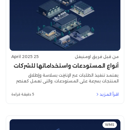
من قبل فريق اومنيفل
25 April 2025
أنواع المستودعات واستخداماتها للشركات
يعتمد تنفيذ الطلبات عبر الإنترنت بسلاسة وإطلاق
المنتجات بسرعة على المستودعات، والتي تعمل كعنصر
أساسي غير معترف به في سلسلة التوريد. ومع ذلك، ليست
كل المستودعات متساوية. يمكن أن تؤدي عملية الاختيار
اقرأ المزيد
5 دقيقة قراءة
الصحيحة بين مراكز التوزيع المتقدمة لشركات التجارة
الإلكترونية والمستودعات المبردة لتخزين اللقاحات إلى نجاح
أو فشل سلسلة التوريد الخاصة بك.
WMS