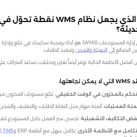
ما الذي يجعل نظام WMS نق
ديثة؟
نظام إدارة المستودعات (WMS) هو أداة برمجية تساعدك
ن البضائع إلى
التعبئة والشحن
وتنفيذ الطلبات.
فضل الأنظمة الحالية توفر أيضاً تقارير وتحليلات تساعد الشركات على ت
يمكن تجاهلها:
تحكم بالمخزون في الوقت الحقيقي
: تتبّع مستويات المخزون مبا
متة العمليات
: أتمتة مهام مثل التقاط الطلبات، والتغليف، والشحن 
ض التكاليف التشغيلية
: تحسين سير العمل داخل المستودع لتقلي
تكامل مع الأنظمة الأخرى
: تكامل سهل مع أنظمة ERP و
TMS (نظام إدارة النقل)