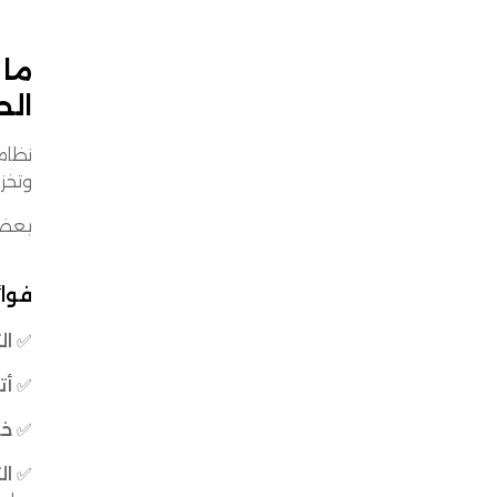
الح
وتخزي
بعض أ
فوائد WMS التي لا 
✅ ال
✅ أت
✅ خف
✅ ال