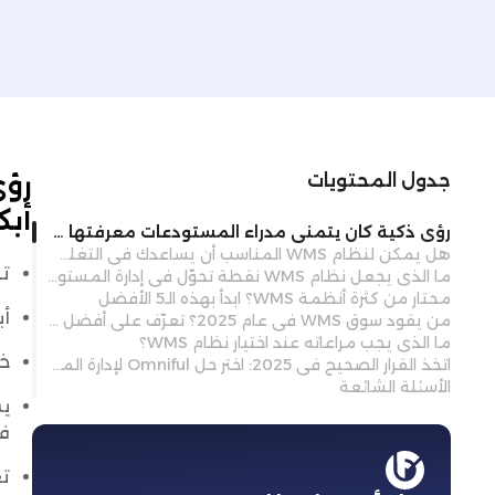
رؤى
جدول المحتويات
أبك
رؤى ذكية كان يتمنى مدراء المستودعات معرفتها في وقتٍ أبكر
هل يمكن لنظام WMS المناسب أن يساعدك في التغلب على اضطرابات سلسلة التوريد في عام 2025؟
ت
ما الذي يجعل نظام WMS نقطة تحوّل في إدارة المستودعات الحديثة؟
محتار من كثرة أنظمة WMS؟ ابدأ بهذه الـ5 الأفضل
أب
من يقود سوق WMS في عام 2025؟ تعرّف على أفضل 10 حلول
ما الذي يجب مراعاته عند اختيار نظام WMS؟
خف
اتخذ القرار الصحيح في 2025: اختر حل Omniful لإدارة المستودعات
الأسئلة الشائعة
في
تع