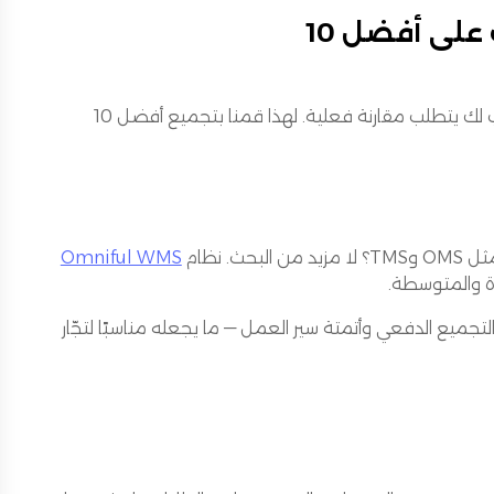
من يقود سوق WMS في عام 2025؟ تعرّف على أفضل 10
رغم تعدد الحلول التي تُسوّق على أنها الأفضل، إلا أن اختيار النظام المناسب لك يتطلب مقارنة فعلية. لهذا قمنا بتجميع أفضل 10
Omniful WMS
ة والمتوسطة.
قنيات مثل التجميع الدفعي وأتمتة سير العمل — ما يجعله مناسبًا لتجّار