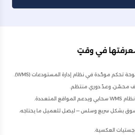
عرفتها في وقتٍ
ة تحكم موحّدة في نظام إدارة المستودعات (WMS).
ليف محسّن، وعدّ دوري منتظم.
لمتعددة.
نظام Omniful WMS في تنفيذ طلبات B2B وB2C والسوق بشكل سريع وسلس — ليصل للعميل ما يحتاجه،
جستيات العكسية.