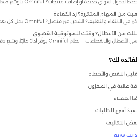
 لدخول أسواق جديدة أو إضافة منتجات؟ Omniful يتوسّع معك — مزيد من المنتجات والمستودعات والطلبات، بلا ضغوط.
بت من المهام المتكررة؟ زد الكفاءة
ر في الانتقاء والتغليف؟ الشحن غير متصل؟ Omniful يحل كل هذا بالتزامن الفوري، أتمتة ذكية، ومعالجة سريعة للطلبات.
للت من الأعطال؟ وقتك للموثوقية القصوى
 الأعطال والانقطاعات — نظام Omniful يوفّر أداءً عاليًا، وتتبع دقيق، وتنبيهات تلقائية.
لفائدة لك؟
ليل النقص والأخطاء
ة عالية في المخزون
ا العملاء
فيذ أسرع للطلبات
فض التكاليف
ريب سريع