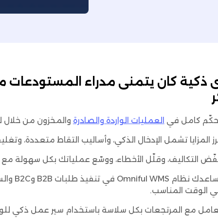
 ذكية كان يتمنى مدراء المستودعات م
ر
حكّم كامل في
العمليات الواردة والصادرة
والمخزون من خلال لوح
رز المزايا تشمل الإدخال الذكي، وأساليب التقاط متعددة، وتغ
ّض التكاليف، وقلّل الأخطاء، ووسّع عملياتك بكل سهولة مع نظام WMS سحابي ويدعم المواقع ا
يساعدك 
 الوقت المناسب.
امل مع المرتجعات بكل سلاسة باستخدام سير عمل ذكي للو