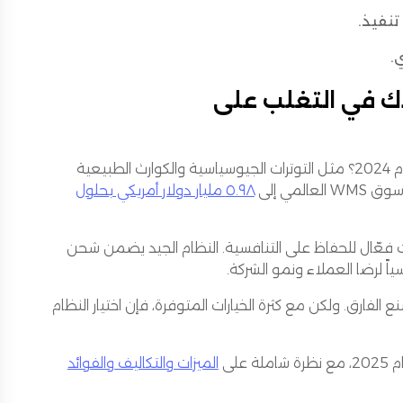
تنفيذ.
.
 أن يساعدك في التغلب على
من قادة سلاسل الإمداد واجهوا اضطرابات كبيرة في عام 2024؟ مثل التوترات الجيوسياسية والكوارث الطبيعية
ي إلى
٥.٩٨ مليار دولار أمريكي بحلول
 فعّال للحفاظ على التنافسية. النظام الجيد يضمن شحن
ً لرضا العملاء ونمو الشركة.
الفارق. ولكن مع كثرة الخيارات المتوفرة، فإن اختيار النظام
الميزات والتكاليف والفوائد