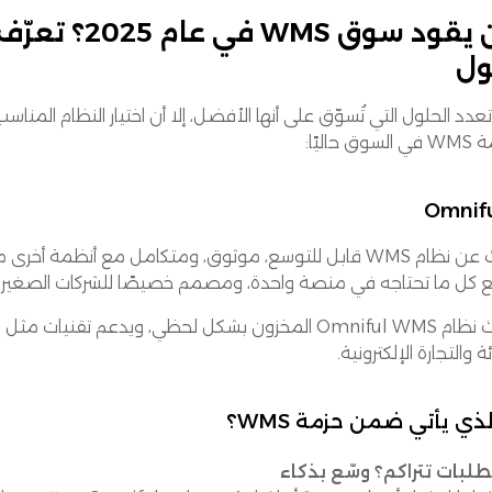
ول
وق حاليًا:
ع، موثوق، ومتكامل مع أنظمة أخرى مثل OMS وTMS؟ لا مزيد من البحث. نظام
 كل ما تحتاجه في منصة واحدة، ومصمم خصيصًا للشركات الصغير
يُحدّث نظام Omniful WMS المخزون بشكل لحظي، ويدعم ت
ئة والتجارة الإلكترونية.
لذي يأتي ضمن حزمة WMS؟
طلبات تتراكم؟ وسّع بذكاء