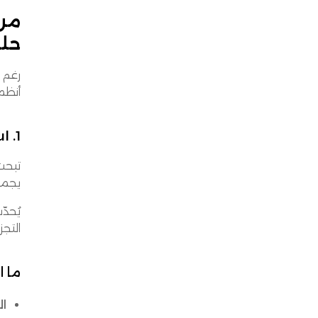
حل
أنظمة WMS في الس
1. Omniful
تبحث عن نظام WMS قابل للتوس
يجمع
التجز
ما ا
ال