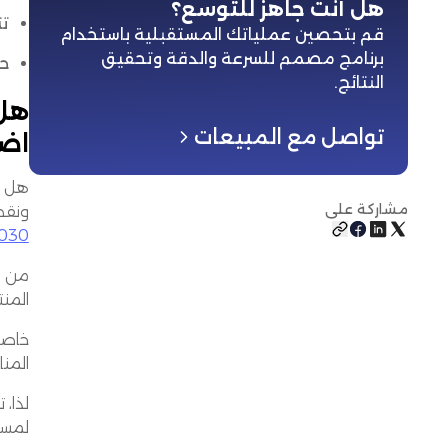
هل أنت جاهز للتوسع؟
تت
قم بتحصين عملياتك المستقبلية باستخدام
برنامج مصمم للسرعة والدقة وتحقيق
حا
النتائج
.
تواصل مع المبيعات
اضط
هل ت
مشاركة على
ونقص 
030
من ا
المنت
خاصةً
المنا
لذا، تستعرض 
لمساع