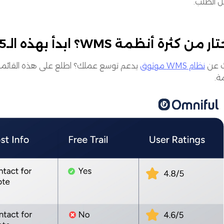
ل الطلب.
من كثرة أنظمة WMS؟ ابدأ بهذه الـ5 الأفضل
 عن
نظام WMS موثوق
يدعم توسع عملك؟ اطلع على هذه القائمة ا
ة.