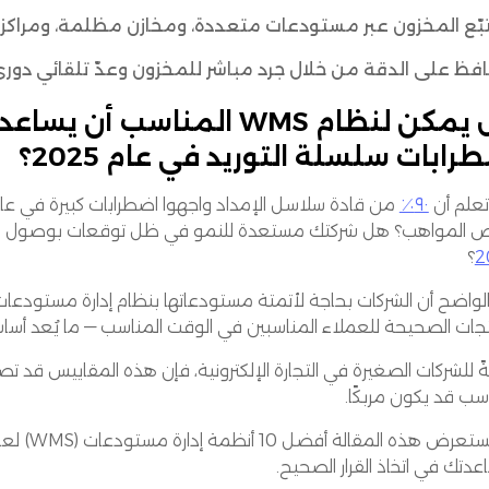
بّع المخزون عبر مستودعات متعددة، ومخازن مظلمة، ومراكز 
فظ على الدقة من خلال جرد مباشر للمخزون وعدّ تلقائي دوري
هل يمكن لنظام WMS المناسب
رابات سلسلة التوريد في عام 2025؟
علم أن
٩٠٪
المواهب؟ هل شركتك مستعدة للنمو في ظل توقعات بوصول سوق WMS العالم
2
؟
لواضح أن الشركات بحاجة لأتمتة مستودعاتها بنظام إدارة مستودعات
جات الصحيحة للعملاء المناسبين في الوقت المناسب — ما يُعد أساسيا
 للشركات الصغيرة في التجارة الإلكترونية، فإن هذه المقاييس قد تصنع 
سب قد يكون مربكًا.
هذه المقالة أفضل 10 أنظمة إدارة مستودعات (WMS) لعام 2025، مع نظرة شاملة على
دتك في اتخاذ القرار الصحيح.